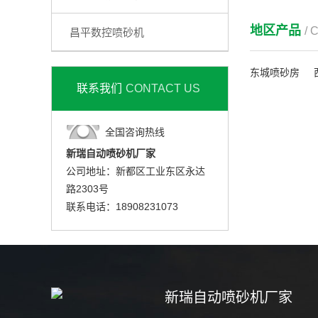
地区产品
/ 
昌平数控喷砂机
东城喷砂房
联系我们
CONTACT US
全国咨询热线
新瑞自动喷砂机厂家
公司地址：新都区工业东区永达
路2303号
联系电话：18908231073
新瑞自动喷砂机厂家