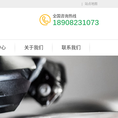
|
站点地图
全国咨询热线
18908231073
中心
关于我们
联系我们